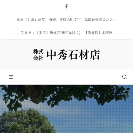
Facebook
墓石（お墓）建立、石碑、霊標の彫文字、高級石材取扱い店
定休日：【本店】無休(年末年始除く)、【飯盛店】木曜日