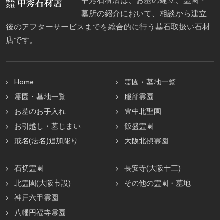
中秀石材店は、お墓の建立、霊園・
墓所の紹介において、相談から建立
後のアフターサービスまでを総合的に行う墓石取扱い石材
店です。
Home
霊園・墓地一覧
霊園・墓地一覧
服部霊園
お墓のお手入れ
豊中北聖園
お引越し・墓じまい
飯盛霊園
戒名(法名)追加彫り
大阪北摂霊園
石切霊園
長安寺(大阪十三)
北霊園(大阪市設)
その他の霊園・墓地
神戸六甲霊園
八幡円福寺霊園